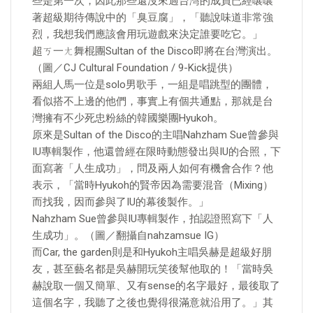
些是第一次，因此那些還沒來過台灣的成員已經嚷嚷
著超級期待傳說中的「臭豆腐」，「聽說味道非常強
烈，我想我們應該會用玩遊戲來決定誰要吃它。」
超ㄎ一ㄤ舞棍團Sultan of the Disco即將在台灣演出。
（圖／CJ Cultural Foundation / 9-Kick提供）
兩組人馬一位是solo男歌手，一組是唱跳型的團體，
看似搭不上邊的他們，事實上有個共通點，那就是台
灣擁有不少死忠粉絲的韓國樂團Hyukoh。
原來是Sultan of the Disco的主唱Nahzham Sue曾參與
IU專輯製作，他還曾經在限時動態發出與IU的合照，下
面寫著「人生成功」，問及兩人如何有機會合作？他
表示，「當時Hyukoh的賢帝因為需要混音（Mixing）
而找我，因而參與了IU的幕後製作。」
Nahzham Sue曾參與IU專輯製作，拍認證照寫下「人
生成功」。（圖／翻攝自nahzamsue IG）
而Car, the garden則是和Hyukoh主唱吳赫是超級好朋
友，甚至藝名都是吳赫開玩笑後幫他取的！「當時吳
赫說取一個又簡單、又有sense的名字最好，最後取了
這個名字，我聽了之後也覺得很滿意就沿用了。」其