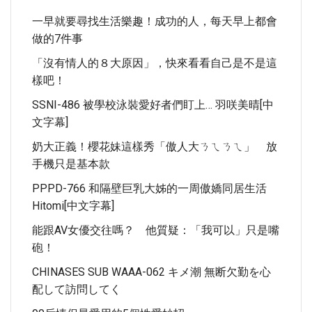
一早就要尋找生活樂趣！成功的人，每天早上都會
做的7件事
「沒有情人的８大原因」，快來看看自己是不是這
樣吧！
SSNI-486 被學校泳裝愛好者們盯上… 羽咲美晴[中
文字幕]
奶大正義！櫻花妹這樣秀「傲人大ㄋㄟㄋㄟ」 放
手機只是基本款
PPPD-766 和隔壁巨乳大姊的一周傲嬌同居生活
Hitomi[中文字幕]
能跟AV女優交往嗎？ 他質疑：「我可以」只是嘴
砲！
CHINASES SUB WAAA-062 キメ潮 無断欠勤を心
配して訪問してく