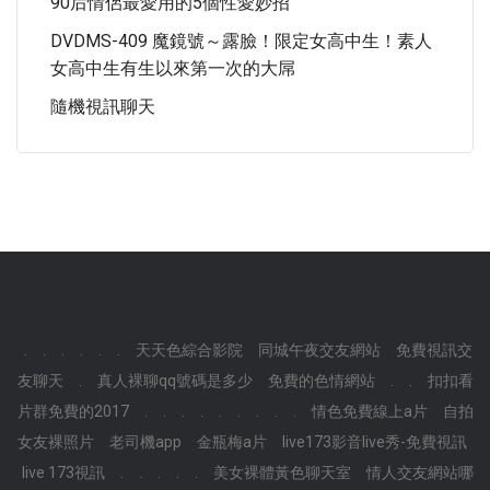
90后情侶最愛用的5個性愛妙招
DVDMS-409 魔鏡號～露臉！限定女高中生！素人
女高中生有生以來第一次的大屌
隨機視訊聊天
.
.
.
.
.
.
天天色綜合影院
同城午夜交友網站
免費視訊交
友聊天
.
真人裸聊qq號碼是多少
免費的色情網站
.
.
扣扣看
片群免費的2017
.
.
.
.
.
.
.
.
.
情色免費線上a片
自拍
女友裸照片
老司機app
金瓶梅a片
live173影音live秀-免費視訊
live 173視訊
.
.
.
.
.
美女裸體黃色聊天室
情人交友網站哪