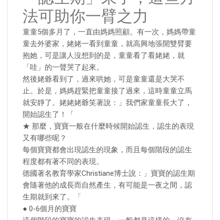
法可助你一臂之力
童童5個多月了，一直由媽媽照顧。有一次，媽媽帶童
童去外婆家，姥姥一看到童童，就高興地張開雙臂要
抱她，可是讓人沒想到的是，童童看了看姥姥，就
「哇」的一聲哭了起來。
然後姥爺看到了，過來哄她，可是童童還是大哭不
止。於是，媽媽趕緊把童童接了過來，這時童童立馬
就安靜了。姥姥姥爺笑著說：」我們家童童長大了，
開始認生了！「
★ 那麼，寶寶一般在什麼時候開始認生，認生的表現
又有哪些呢？
每個寶寶都會出現認生的現象，而且每個階段的認生
程度都有著不同的表現。
德國著名教育學家Christiane博士說：」寶寶的認生期
會隨著他的成長而自然產生，有可能是一夜之間，認
生期就到來了。「
● 0-6個月的寶寶