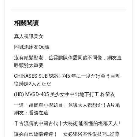
相關閱讀
真人視訊美女
同城炮床友qq號
沒有頭髮顯老，岳雲鵬陳偉霆同歲不同像，網友直
呼頭髮太重要
CHINASES SUB SSNI-745 年に一度だけ会う巨乳
従姉妹2人とただ
(HD) MVSD-405 美少女生中出地下打工 柊留衣
一道「超簡單小學題目」竟讓大人都想歪！A片系
網友：番號在這
千古流傳的中國古代十大秘術,能看懂的堪稱天人 !
讓妳自己嬌喘連連！ 女必學浴室性愛技巧...從背