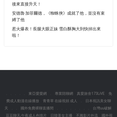
後來直接升天！
安德魯·加菲爾德，《蜘蛛俠》成就了他，並沒有束
縛了他
惹火爆表！長腿大眼正妹 雪白酥胸大到快掉出來
啦！
.
.
.
.
.
東亞愛愛網
.
專業陪聊網
真愛旅舍173LiVE
免
費成人動漫在線播放
青青草 在線視頻 成人
.
日本視訊美女聊
天
.
.
國外免費裸聊直播間
.
.
.
.
.
.
.
.
台灣uu破解
豆豆聊天,午夜成人色情片
日韓美女主播
不雅影片外流
國外視