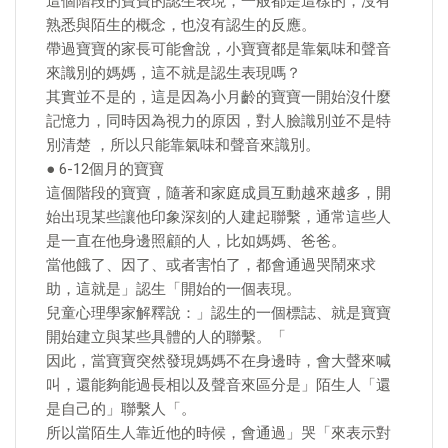
這個階段的寶寶的認生表現，一般都是這樣的，沒有
熟悉與陌生的概念，也沒有認生的反應。
帶過寶寶的家長可能會說，小寶寶都是靠氣味和聲音
來識別的媽媽，這不就是認生表現嗎？
其實並不是的，這是因為小月齡的寶寶一開始沒什麼
記憶力，同時因為視力的原因，對人臉識別並不是特
別清楚 ，所以只能靠氣味和聲音來識別。
● 6-12個月的寶寶
這個階段的寶寶，隨著和家庭成員互動越來越多，開
始出現某些讓他印象深刻的人建起聯繫，通常這些人
是一直在他身邊照顧的人，比如媽媽、爸爸。
當他餓了、因了、或者害怕了，都會通過哭鬧來求
助，這就是」認生「開始的一個表現。
兒童心理學家解釋說：」認生的一個標誌、就是寶寶
開始建立與某些具體的人的聯繫。「
因此，當寶寶突然發現媽媽不在身邊時，會大聲來喊
叫，還能夠能過長相以及聲音來區分是」陌生人「還
是自己的」聯繫人「。
所以當陌生人靠近他的時候，會通過」哭「來表示對